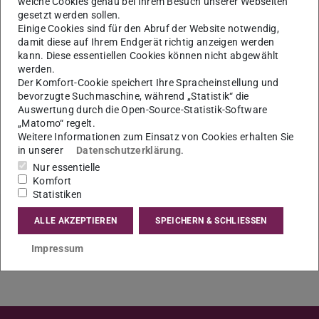
welche Cookies genau bei Ihrem Besuch unserer Webseiten
Im Rahmen dieses Besuchs wird Daniela Gatto von ihrer
gesetzt werden sollen.
Forschung berichten und mit Prof. Dr. Britta Hufeisen über
Einige Cookies sind für den Abruf der Website notwendig,
mögliche Kooperationen sprechen.
damit diese auf Ihrem Endgerät richtig anzeigen werden
kann. Diese essentiellen Cookies können nicht abgewählt
werden.
Der Komfort-Cookie speichert Ihre Spracheinstellung und
bevorzugte Suchmaschine, während „Statistik“ die
KONTAKT
Auswertung durch die Open-Source-Statistik-Software
„Matomo“ regelt.
Weitere Informationen zum Einsatz von Cookies erhalten Sie
in unserer
Datenschutzerklärung
.
Nur essentielle
Komfort
Statistiken
ALLE AKZEPTIEREN
SPEICHERN & SCHLIESSEN
Impressum