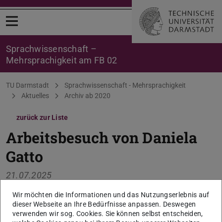
Menü öffnen
Sprachwissenschaft –
Mehrsprachigkeit am FB 02
Sie befinden sich hier:
TU Darmstadt
Sprachwissenschaft - Mehrsprachigkeit
Aktuelles
Archiv ab 2020
zurück zur Liste
Arbeitsbesuch von Daniela
Gatto
21.07.2025
Wir möchten die Informationen und das Nutzungserlebnis auf
Am 22.07.2025 wird Daniela Gatto vom Strathcona
dieser Webseite an Ihre Bedürfnisse anpassen. Deswegen
College in Edmonton, Kanada zu Gast sein.
verwenden wir sog. Cookies. Sie können selbst entscheiden,