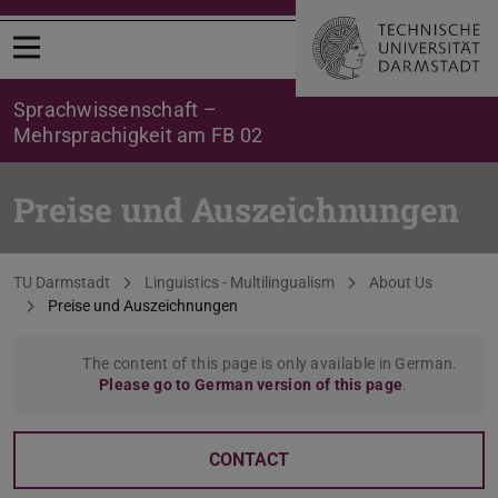
Open menu
Sprachwissenschaft –
Mehrsprachigkeit am FB 02
Preise und Auszeichnungen
You are here:
TU Darmstadt
Linguistics - Multilingualism
About Us
Preise und Auszeichnungen
The content of this page is only available in German.
Please go to German version of this page
.
CONTACT