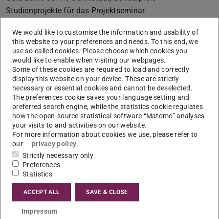
Studienprojekte für das Projektseminar
”Außerinstitutionelle Lernorte“.
We would like to customise the information and usability of
2016:
this website to your preferences and needs. To this end, we
use so-called cookies. Please choose which cookies you
Britta Hufeisen, Chris Merkelbach, Lennart Bartelheimer,
would like to enable when visiting our webpages.
Sascha Bay, Constanze Bradlaw, Sandra Drumm, Karen
Some of these cookies are required to load and correctly
display this website on your device. These are strictly
Fleischhauer, Nathalie Geers, Lisa Hertweck, Lea
necessary or essential cookies and cannot be deselected.
Kimmerle, Barbara Stolarczyk, Sandra Sulzer: Athene-
The preferences cookie saves your language setting and
preferred search engine, while the statistics cookie regulates
Preis für Gute Lehre der TU Darmstadt, Sonderpreis
how the open-source statistical software “Matomo” analyses
Lehramt MINT für das Projekt ”AllFaSprInt“ (Alle Fächer
your visits to and activities on our website.
Sprache Interkulturalität).
For more information about cookies we use, please refer to
our
privacy policy
.
Donna Drucker: Athene-Preis für Gute Lehre der TU
Strictly necessary only
Darmstadt, Sonderpreis Gender-sensible und Diversity-
Preferences
Statistics
gerechte Lehre geht an Dr. Donna Drucker für die Gender-
sensible und Diversity-gerechte Lehre im Rahmen einer
ACCEPT ALL
SAVE & CLOSE
Gastprofessur am Fachbereich Bau- und
Impressum
Umweltingenieurwissenschaften.