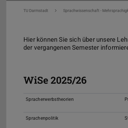
Sie befinden sich hier:
TU Darmstadt
Sprachwissenschaft - Mehrsprachigk
Hier können Sie sich über unsere Le
der vergangenen Semester informier
WiSe 2025/26
Spracherwerbstheorien
P
Sprachenpolitik
S