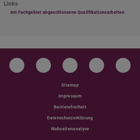
Links
Am Fachgebiet abgeschlossene Qualifikationsarbeiten
LinkedIn-Seite der TU Darmstadt
Instagram-Kanal der TU Darmstad
Bluesky-Kanal der TU D
Facebook-Seite
YouTu
Sitemap
Impressum
Barrierefreiheit
Datenschutzerklärung
Webseitenanalyse