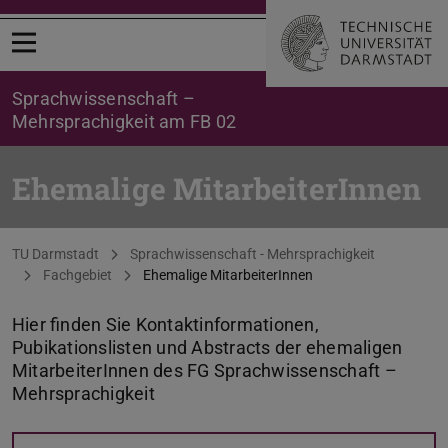
Menü öffnen
Sprachwissenschaft –
Mehrsprachigkeit am FB 02
Ehemalige MitarbeiterInnen
Sie befinden sich hier:
TU Darmstadt
Sprachwissenschaft - Mehrsprachigkeit
Fachgebiet
Ehemalige MitarbeiterInnen
Hier finden Sie Kontaktinformationen,
Pubikationslisten und Abstracts der ehemaligen
MitarbeiterInnen des FG Sprachwissenschaft –
Mehrsprachigkeit