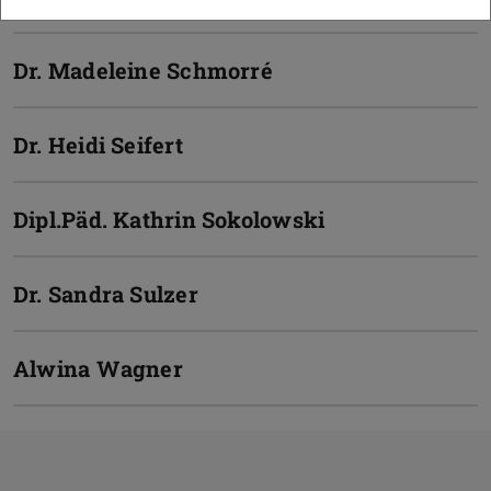
Dr. Madeleine Schmorré
Dr. Heidi Seifert
Dipl.Päd. Kathrin Sokolowski
Dr. Sandra Sulzer
Alwina Wagner