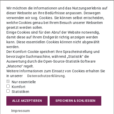
Dr. Johanna Klippel
Wir möchten die Informationen und das Nutzungserlebnis auf
dieser Webseite an Ihre Bedürfnisse anpassen. Deswegen
verwenden wir sog. Cookies. Sie können selbst entscheiden,
welche Cookies genau bei Ihrem Besuch unserer Webseiten
Dr. Carmen Kuhn
gesetzt werden sollen.
Einige Cookies sind für den Abruf der Website notwendig,
damit diese auf Ihrem Endgerät richtig anzeigen werden
kann. Diese essentiellen Cookies können nicht abgewählt
Dr. Anta Kursiša
werden.
Der Komfort-Cookie speichert Ihre Spracheinstellung und
bevorzugte Suchmaschine, während „Statistik“ die
Prof. Dr. Nicole Marx
Auswertung durch die Open-Source-Statistik-Software
„Matomo“ regelt.
Weitere Informationen zum Einsatz von Cookies erhalten Sie
in unserer
Datenschutzerklärung
.
Dr. Stefanie Mehler
Nur essentielle
Komfort
Statistiken
Dr. Lina Pilypaityte
ALLE AKZEPTIEREN
SPEICHERN & SCHLIESSEN
Impressum
Dr. Fränze Scharun