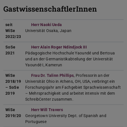
GastwissenschaftlerInnen
seit
Herr Naoki Ueda
WiSe
Universität Osaka, Japan
2022/23
SoSe
Herr Alain Roger Ndindjock III
2021
Pädagogische Hochschule Yaoundé und Bertoua
und an der Germanistikabteilung der Universität
Yaoundé I, Kamerun
WiSe
Frau Dr. Talinn Phillips
, Professorin an der
2018/19
Universität Ohio in Athens, OH, USA, verbringt ein
– SoSe
Forschungsjahr am Fachgebiet Sprachwissenschaft
2019
– Mehrsprachigkeit und arbeitet intensiv mit dem
SchreibCenter zusammen.
WiSe
Herr Will Travers
2019/20
Georgetown University Dept. of Spanish and
Portuguese