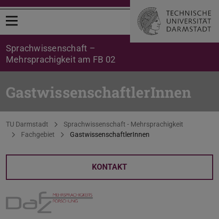
Menü öffnen
Sprachwissenschaft –
Mehrsprachigkeit am FB 02
GastwissenschaftlerInnen
Sie befinden sich hier:
TU Darmstadt
Sprachwissenschaft - Mehrsprachigkeit
Fachgebiet
GastwissenschaftlerInnen
KONTAKT