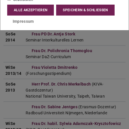
Seminar Fertigkeit Leseverstehen
ALLE AKZEPTIEREN
SPEICHERN & SCHLIESSEN
Frau Dr. Sandra Kieseheuer
Seminar Früher Spracherwerb: Meilensteine und
Impressum
Prozesse
SoSe
Frau PD Dr. Antje Stork
2014
Seminar Interkulturelles Lernen
Frau Dr. Polichronia Thomoglou
Seminar DaZ-Curriculum
WiSe
Frau Violetta Dmitrenko
2013/14
(Forschungsstipendium)
SoSe
Herr Prof. Dr. Chris Merkelbach
(KIVA-
2013
Gastdozentur)
National Taiwan University, Taipeh, Taiwan
Frau Dr. Sabine Jentges
(Erasmus-Dozentur)
Radboud Universiteit Nijmegen, Niederlande
WiSe
Frau Dr. habil. Sylwia Adamczak-Krysztofowicz