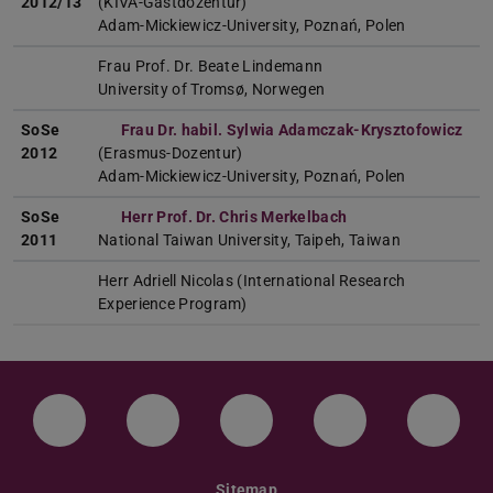
2012/13
(KIVA-Gastdozentur)
Adam-Mickiewicz-University, Poznań, Polen
Frau Prof. Dr. Beate Lindemann
University of Tromsø, Norwegen
SoSe
Frau Dr. habil. Sylwia Adamczak-Krysztofowicz
2012
(Erasmus-Dozentur)
Adam-Mickiewicz-University, Poznań, Polen
SoSe
Herr Prof. Dr. Chris Merkelbach
2011
National Taiwan University, Taipeh, Taiwan
Herr Adriell Nicolas (International Research
Experience Program)
LinkedIn-Seite der TU Darmstadt
Instagram-Kanal der TU Darmstad
Bluesky-Kanal der TU D
Facebook-Seite
YouTu
Sitemap