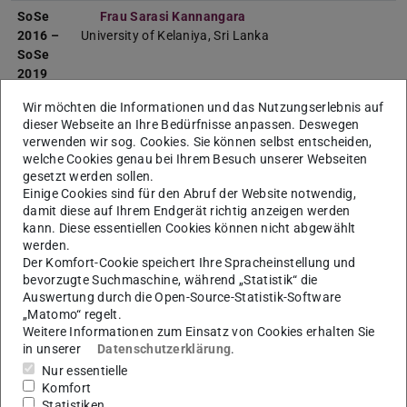
SoSe
Frau Sarasi Kannangara
2016 –
University of Kelaniya, Sri Lanka
SoSe
2019
Wir möchten die Informationen und das Nutzungserlebnis auf
SoSe
Frau Assoc. Prof. Dr. Larissa Aronin
(KIVA-
dieser Webseite an Ihre Bedürfnisse anpassen. Deswegen
2016
Gastdozentur)
verwenden wir sog. Cookies. Sie können selbst entscheiden,
Oranim Academic College of Education, Israel
welche Cookies genau bei Ihrem Besuch unserer Webseiten
gesetzt werden sollen.
Frau Dr. Birgit Kordt
Einige Cookies sind für den Abruf der Website notwendig,
Zeppelin-Gymnasium Lüdenscheid
damit diese auf Ihrem Endgerät richtig anzeigen werden
kann. Diese essentiellen Cookies können nicht abgewählt
SoSe
Frau Assoc. Prof. Dr. Larissa Aronin
werden.
2015
Oranim Academic College of Education, Israel
Der Komfort-Cookie speichert Ihre Spracheinstellung und
bevorzugte Suchmaschine, während „Statistik“ die
Frau Dr. Åsta Haukås
Auswertung durch die Open-Source-Statistik-Software
Universität Bergen, Norwegen
„Matomo“ regelt.
Weitere Informationen zum Einsatz von Cookies erhalten Sie
WiSe
Frau Dr. Åsta Haukås
in unserer
Datenschutzerklärung
.
2014/15
Universität Bergen, Norwegen
Nur essentielle
Komfort
Frau PD Dr. Antje Stork
Statistiken