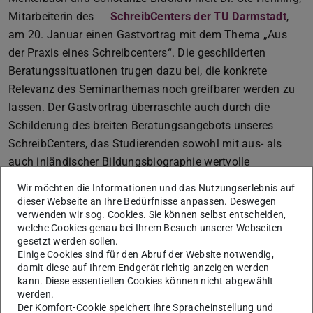
Mitarbeiterin des
SchreibCenters der TU Darmstadt
,
am 20. Januar einen Gastvortrag mit dem Thema „Aus
der Praxis eines Schreibcenters“. Die geschilderten
Beratungssituationen trugen dazu bei, die konkrete
Relevanz des Seminarthemas noch greifbarer werden zu
lassen. Der Gastvortrag überraschte auch durch die
Schilderung des breiten Beratungsangebots unseres
SchreibCenters, das Studierenden sowohl mit aus- als
auch inländischer Bildungsbiographie wertvolle
Unterstützung bietet.
Wir möchten die Informationen und das Nutzungserlebnis auf
dieser Webseite an Ihre Bedürfnisse anpassen. Deswegen
verwenden wir sog. Cookies. Sie können selbst entscheiden,
Seminar Spracherwerbstheorien
welche Cookies genau bei Ihrem Besuch unserer Webseiten
Im Rahmen des Seminars Spracherwerbstheorien (Prof.
gesetzt werden sollen.
Einige Cookies sind für den Abruf der Website notwendig,
Dr. Britta Hufeisen und Stefanie Nölle-Becker) fanden im
damit diese auf Ihrem Endgerät richtig anzeigen werden
WiSe 20/21 zwei Gastvorträge statt. Dr. Heidi Seifert
kann. Diese essentiellen Cookies können nicht abgewählt
stellte am 21.01. ihr Dissertationsprojekt vor und referierte
werden.
Der Komfort-Cookie speichert Ihre Spracheinstellung und
über
Sozial-interaktionistische Ansätze und kindlichen