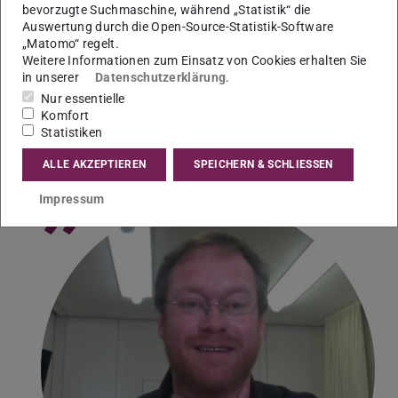
bevorzugte Suchmaschine, während „Statistik“ die
Mehrsprachenerwerb.
Auswertung durch die Open-Source-Statistik-Software
„Matomo“ regelt.
Am 04.02. hielt Jana Vogel einen Vortrag mit dem Titel
Weitere Informationen zum Einsatz von Cookies erhalten Sie
Prozessbegleitende Evaluation: LitCam-
in unserer
Datenschutzerklärung
.
Sprachfördermaßnahme „Fußball trifft Kultur“.
Nur essentielle
Komfort
Das Fachgebiet und die Seminarteilnehmenden danken
Statistiken
den Vortragenden für ihre sehr spannenden Vorträge!
ALLE AKZEPTIEREN
SPEICHERN & SCHLIESSEN
”
Impressum