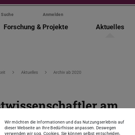
Suche
Anmelden
Forschung & Projekte
Aktuelles
eit
Aktuelles
Archiv ab 2020
stwissenschaftler am
Wir möchten die Informationen und das Nutzungserlebnis auf
dieser Webseite an Ihre Bedürfnisse anpassen. Deswegen
verwenden wir sog. Cookies. Sie können selbst entscheiden,