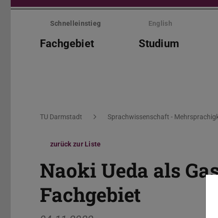
Menü
überspringen
Schnelleinstieg
English
Fachgebiet
Studium
Sie befinden sich hier:
TU Darmstadt
Sprachwissenschaft - Mehrsprachigk
zurück zur Liste
Naoki Ueda als Ga
Fachgebiet