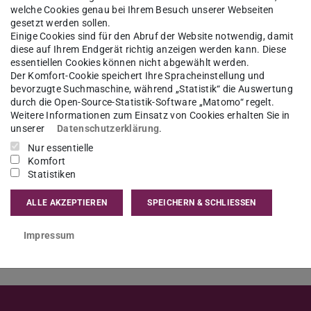
welche Cookies genau bei Ihrem Besuch unserer Webseiten
gesetzt werden sollen.
Einige Cookies sind für den Abruf der Website notwendig, damit
der TU Darmstadt freut sich, im Wintersemester
diese auf Ihrem Endgerät richtig anzeigen werden kann. Diese
essentiellen Cookies können nicht abgewählt werden.
Naoki Ueda als Gastwissenschaftler in
Der Komfort-Cookie speichert Ihre Spracheinstellung und
bevorzugte Suchmaschine, während „Statistik“ die Auswertung
durch die Open-Source-Statistik-Software „Matomo“ regelt.
Weitere Informationen zum Einsatz von Cookies erhalten Sie in
ersity und forscht zum Thema der
unserer
Datenschutzerklärung
.
rch Japaner*innen, die bereits Englisch und
Nur essentielle
Komfort
Statistiken
ALLE AKZEPTIEREN
SPEICHERN & SCHLIESSEN
Impressum