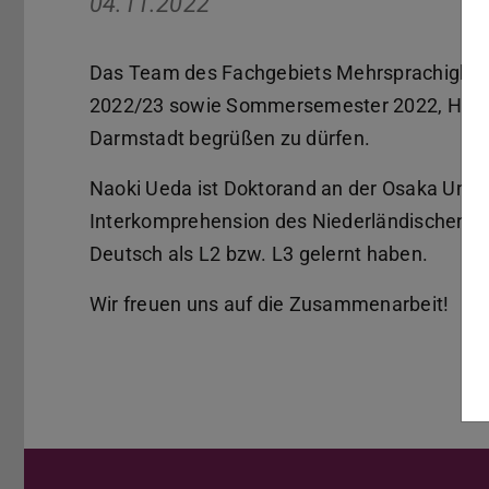
04.11.2022
Das Team des Fachgebiets Mehrsprachigkeit 
2022/23 sowie Sommersemester 2022, Herrn 
Darmstadt begrüßen zu dürfen.
Naoki Ueda ist Doktorand an der Osaka Univ
Interkomprehension des Niederländischen du
Deutsch als L2 bzw. L3 gelernt haben.
Wir freuen uns auf die Zusammenarbeit!