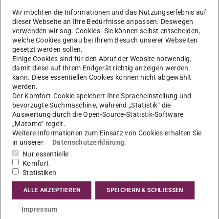
06.12.2023
Wir möchten die Informationen und das Nutzungserlebnis auf
Sprachbildung im Vorbereitungsdienst –
dieser Webseite an Ihre Bedürfnisse anpassen. Deswegen
verwenden wir sog. Cookies. Sie können selbst entscheiden,
Lehrerbildner:innen und ihre Sicht auf
welche Cookies genau bei Ihrem Besuch unserer Webseiten
sprachbildenden Fachunterricht
gesetzt werden sollen.
Einige Cookies sind für den Abruf der Website notwendig,
Der für den 18.01.2024 geplante Gastvortrag von Dr. Heidi
damit diese auf Ihrem Endgerät richtig anzeigen werden
Seifert zum Thema Sprachbildung im Vorbereitungsdienst
kann. Diese essentiellen Cookies können nicht abgewählt
werden.
muss leider entfallen.
Der Komfort-Cookie speichert Ihre Spracheinstellung und
bevorzugte Suchmaschine, während „Statistik“ die
Einladung zum Gastvortrag
(PDF-Datei)
(wird in neuem Tab geöffnet
Auswertung durch die Open-Source-Statistik-Software
„Matomo“ regelt.
Weitere Informationen zum Einsatz von Cookies erhalten Sie
in unserer
Datenschutzerklärung
.
KONTAKT
Nur essentielle
Komfort
Statistiken
ALLE AKZEPTIEREN
SPEICHERN & SCHLIESSEN
Impressum