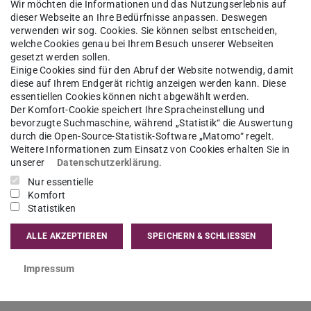
Wir möchten die Informationen und das Nutzungserlebnis auf
namics
dieser Webseite an Ihre Bedürfnisse anpassen. Deswegen
verwenden wir sog. Cookies. Sie können selbst entscheiden,
welche Cookies genau bei Ihrem Besuch unserer Webseiten
gesetzt werden sollen.
Einige Cookies sind für den Abruf der Website notwendig, damit
diese auf Ihrem Endgerät richtig anzeigen werden kann. Diese
hr findet im Rahmen des Projektseminars
essentiellen Cookies können nicht abgewählt werden.
Der Komfort-Cookie speichert Ihre Spracheinstellung und
sallianz Unite!“ ein Gastvortrag über Zoom statt.
bevorzugte Suchmaschine, während „Statistik“ die Auswertung
durch die Open-Source-Statistik-Software „Matomo“ regelt.
ité Grenoble Alpes und Mitglied der Unite-
Weitere Informationen zum Einsatz von Cookies erhalten Sie in
unserer
Datenschutzerklärung
.
lism ihre Forschung vorstellen. Die Veranstaltung
Nur essentielle
m Dynamics: Participant Research in the Unite!
Komfort
inden Sie im
Exposé
(PDF-Datei)
(wird in neuem Tab geöffnet)
.
Statistiken
ALLE AKZEPTIEREN
SPEICHERN & SCHLIESSEN
ch zum Gastvortrag eingeladen. Bei Interesse an
nie Nölle-Becker
.
Impressum