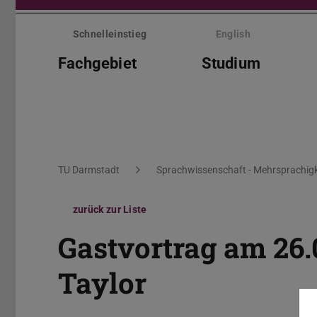
Menü
überspringen
Schnelleinstieg
English
Fachgebiet
Studium
Sie befinden sich hier:
TU Darmstadt
Sprachwissenschaft - Mehrsprachigk
zurück zur Liste
Gastvortrag am 26.
Taylor