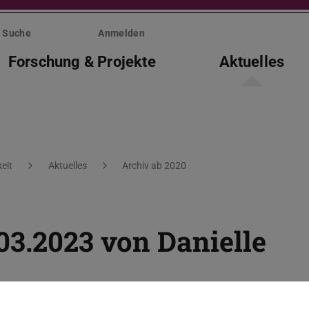
Suche
Anmelden
Forschung & Projekte
Aktuelles
eit
Aktuelles
Archiv ab 2020
03.2023 von Danielle