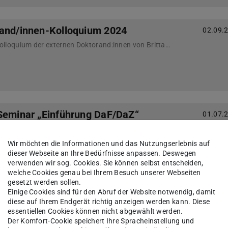
rand/innen-Kolloquium 2024
02.09.
Am 20.09. findet das Kolloquium der externen Doktorand:innen von Britta Hufeisen statt.
Seminar „Einführung DaF/DaZ“
01.07.
Jennifer Hölscher-May spricht über ihre Erfahrung im Bereich DaF/DaZ am Frankfurter Flughafen
Wir möchten die Informationen und das Nutzungserlebnis auf
dieser Webseite an Ihre Bedürfnisse anpassen. Deswegen
verwenden wir sog. Cookies. Sie können selbst entscheiden,
welche Cookies genau bei Ihrem Besuch unserer Webseiten
gesetzt werden sollen.
Einige Cookies sind für den Abruf der Website notwendig, damit
on Prof. Dr. Simone Naphegyi
18.06.
diese auf Ihrem Endgerät richtig anzeigen werden kann. Diese
essentiellen Cookies können nicht abgewählt werden.
Der Komfort-Cookie speichert Ihre Spracheinstellung und