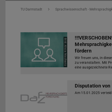
Sie befinden sich hier:
TU Darmstadt
Sprachwissenschaft - Mehrsprachigk
!!!VERSCHOBEN!!
Bild: Alicia Nischwitz
Mehrsprachigkei
fördern
Wir freuen uns, in dies
zu veranstalten. Mit P
eine ausgezeichnete Re
Disputation vo
Am 15.01.2025 verteidi