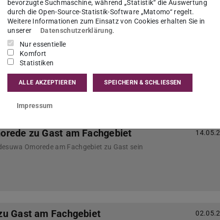
bevorzugte Suchmaschine, während „Statistik“ die Auswertung
durch die Open-Source-Statistik-Software „Matomo“ regelt.
Weitere Informationen zum Einsatz von Cookies erhalten Sie in
unserer
Datenschutzerklärung
.
Nur essentielle
 Stoudt zu Gast am Fachgebiet
29.05.
Komfort
Statistiken
rd Prof. Dr. Debra Stoudt von der Virigina Tech am
gkeit zu Gast sein.
ALLE AKZEPTIEREN
SPEICHERN & SCHLIESSEN
Impressum
orede zu Gast am Fachgebiet
14.05.
Adesuwa Omorede am Fachgebiet zu Gast sein
zu Gast am Fachgebiet
02.05.