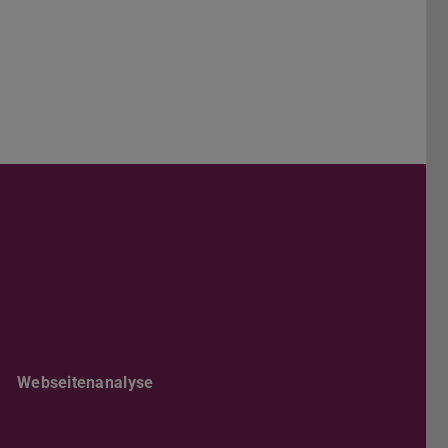
Darmstadt
r TU Darmstadt
Seite der TU Darmstadt
Tube-Kanal der TU Darmstadt
Webseitenanalyse