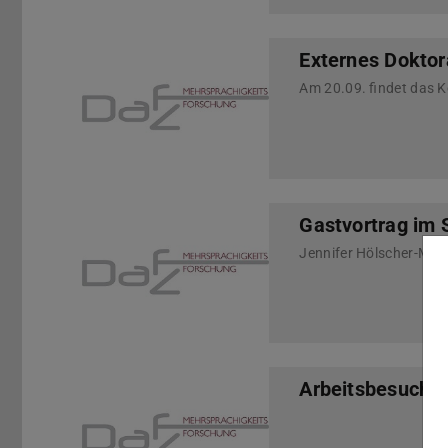
Externes Dokto
Gastvortrag im 
Arbeitsbesuch v