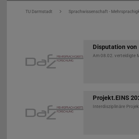
Sie befinden sich hier:
TU Darmstadt
Sprachwissenschaft - Mehrsprachigk
Disputation von
Projekt.EINS 202
Interdisziplinäre Proj