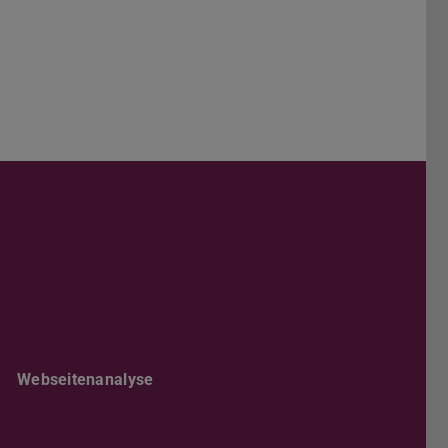
Darmstadt
r TU Darmstadt
Seite der TU Darmstadt
Tube-Kanal der TU Darmstadt
Webseitenanalyse