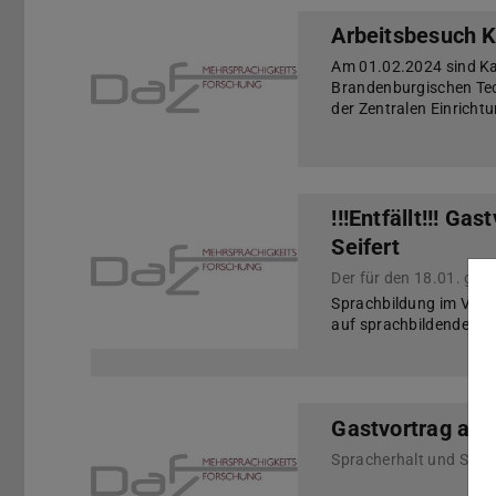
Arbeitsbesuch K
Am 01.02.2024 sind Ka
Brandenburgischen Tec
der Zentralen Einrich
!!!Entfällt!!! Ga
Seifert
Der für den 18.01. gepl
Sprachbildung im Vorbe
auf sprachbildenden F
Gastvortrag am 
Spracherhalt und Sprac