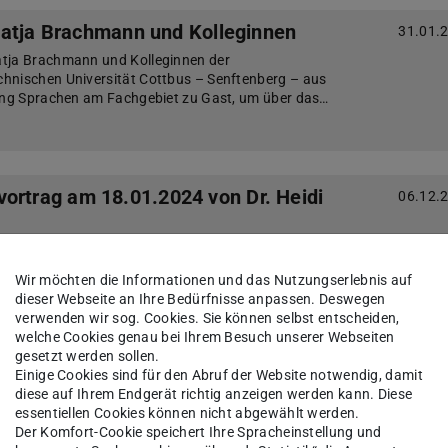
atja Brachmann und Kolleginnen
31.01.
tja Brachmann und Kolleginnen der
hnischen Universität Cottbus – Senftenberg – aus
tung Sprachen am Fachgebiet zu Gast, um über das…
stvortrag am 18.01.2024 von Dr. Heidi
06.12.
ante Gastvortrag muss leider entfallen.
reitungsdienst – Lehrerbildner:innen und ihre Sicht
Wir möchten die Informationen und das Nutzungserlebnis auf
achunterricht
dieser Webseite an Ihre Bedürfnisse anpassen. Deswegen
verwenden wir sog. Cookies. Sie können selbst entscheiden,
welche Cookies genau bei Ihrem Besuch unserer Webseiten
gesetzt werden sollen.
Einige Cookies sind für den Abruf der Website notwendig, damit
10.01.2024 von Ruben Bieker
05.12.
diese auf Ihrem Endgerät richtig anzeigen werden kann. Diese
essentiellen Cookies können nicht abgewählt werden.
hverfall
Der Komfort-Cookie speichert Ihre Spracheinstellung und