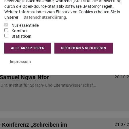
bevorzugte Suchmaschine, während „Statistik“ die Auswertung
durch die Open-Source-Statistik-Software „Matomo“ regelt.
Weitere Informationen zum Einsatz von Cookies erhalten Sie in
unserer
Datenschutzerklärung
.
Nur essentielle
en des GAL Forschungsfokus
07.11.
Komfort
Statistiken
ALLE AKZEPTIEREN
SPEICHERN & SCHLIESSEN
Impressum
n Samuel Ngwa Nfor
20.10.
25. Oktober 2023, 9:00 Uhr, Institut für Sprach- und Literaturwissenschaft, Ort: S3|13 16 (Residenzschloss)
le Konferenz „Schreiben im
21.07.